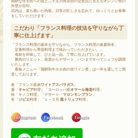
閑静な住宅街への道と二子玉川商店街の交差点に見えるオレンジ色の
外壁が目印。
店内は、落ち着いた内装。日常の忙しさを忘れて、ゆっくりとお食事
をしていただけます。
こだわり「フランス料理の技法を守りながら丁
寧に仕上げます」
「フランス料理の基本を守りながら、フランス料理の春夏秋冬、
定番料理から季節料理まで味わっていただきたい。」
食材を吟味して、ひと品一品、丁寧に仕上げています。
豚肉のリエット、前菜からデザート、パンまですべてシェフが調理
いたします。
看板メニュー「飛騨和牛ホホ肉の赤ワイン煮」は一年を通してご用
意しております。
春「フランス産
ホワイトアスパラガス
」
夏「
キャビア
料理」「ヨーロッパ産
オマール海老
料理」
秋「キノコ料理」「デザート・
マロンモンブラン
」
冬「
ジビエ
料理」「１～２月
黒トリュフ
料理」