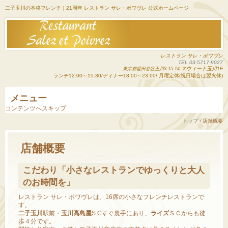
二子玉川の本格フレンチ｜21周年 レストラン サレ・ポワヴレ 公式ホームページ
レストラン サレ・ポワヴレ
TEL 03-5717-9027
スウィート玉川1F
東京都世田谷区玉川3-15-14
ランチ12:00～15:30/ディナー18:00～23:00/ 月曜定休(祝日場合は翌火休)
メニュー
コンテンツへスキップ
トップ
›
店舗概要
店舗概要
こだわり「小さなレストランでゆっくりと大人
のお時間を」
レストラン サレ・ポワヴレは、16席の小さなフレンチレストランで
す。
二子玉川
駅前・
玉川高島屋
S.Cすぐ裏手にあり、
ライズ
ＳＣからも徒
歩４分です。