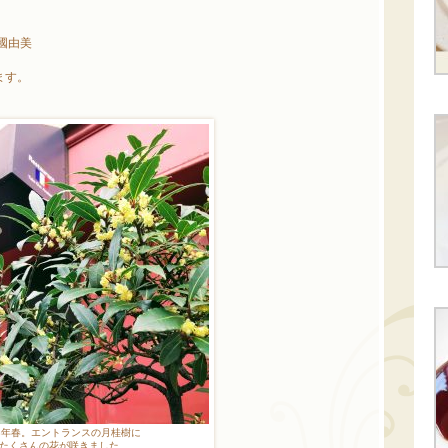
國由美
ます。
23年春。エントランスの月桂樹に
たくさんの花が咲きました