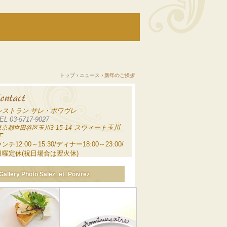
トップ
›
ニュース
›
新年のご挨拶
レストラン サレ・ポワヴレ
EL 03-5717-9027
スウィート玉川
東京都世田谷区玉川3-15-14
F
ンチ12:00～15:30/ディナー18:00～23:00/
月曜定休(祝日場合は翌火休)
Gallery Photo Salez_et_Poivrez