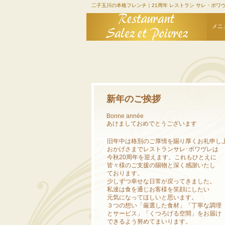
二子玉川の本格フレンチ｜21周年 レストラン サレ・ポワ
メニ
新年のご挨拶
Bonne année
あけましておめでとうございます
旧年中は格別のご厚情を賜り厚くお礼申し
おかげさまでレストランサレ･ポワヴレは
今秋20周年を迎えます。これもひとえに
皆々様のご支援の賜物と深く感謝いたし
ております。
少しずつ幸せな日常が戻ってきました。
私達は食を通じお客様を笑顔にしたい
元気になってほしいと思います。
３つの想い「厳選した食材」「丁寧な調理
とサービス」「くつろげる空間」をお届け
できるよう努めてまいります。