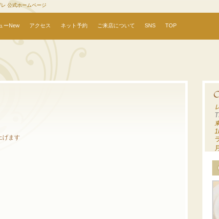
ヴレ 公式ホームページ
ューNew
アクセス
ネット予約
ご来店について
SNS
TOP
T
1
上げます
ラ