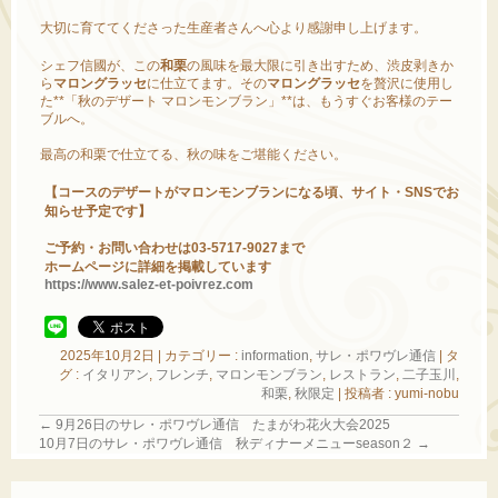
大切に育ててくださった生産者さんへ心より感謝申し上げます。
シェフ信國が、この
和栗
の風味を最大限に引き出すため、渋皮剥きか
ら
マロングラッセ
に仕立てます。その
マロングラッセ
を贅沢に使用し
た**「秋のデザート マロンモンブラン」**は、もうすぐお客様のテー
ブルへ。
最高の和栗で仕立てる、秋の味をご堪能ください。
【コースのデザートがマロンモンブランになる頃、サイト・SNSでお
知らせ予定です】
ご予約・お問い合わせは03-5717-9027まで
ホームページに詳細を掲載しています
https://www.salez-et-poivrez.com
2025年10月2日
|
カテゴリー :
information
,
サレ・ポワヴレ通信
|
タ
グ :
イタリアン
,
フレンチ
,
マロンモンブラン
,
レストラン
,
二子玉川
,
和栗
,
秋限定
|
投稿者 : yumi-nobu
←
9月26日のサレ・ポワヴレ通信 たまがわ花火大会2025
10月7日のサレ・ポワヴレ通信 秋ディナーメニューseason２
→