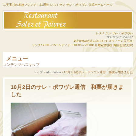
二子玉川の本格フレンチ｜21周年 レストラン サレ・ポワヴレ 公式ホームページ
レストラン サレ・ポワヴレ
TEL 03-5717-9027
スウィート玉川1F
東京都世田谷区玉川3-15-14
ランチ12:00～15:30/ディナー18:00～23:00/ 月曜定休(祝日場合は翌火休)
メニュー
コンテンツへスキップ
トップ
›
information
›
10月2日のサレ・ポワヴレ通信 和栗が届きました
10月2日のサレ・ポワヴレ通信 和栗が届きま
した