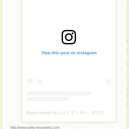
View this post on Instagram
A post shared by レストラン サレ・ポワヴレ (@salez_et_poivrez)
http://www.salez-et-poivrez.com