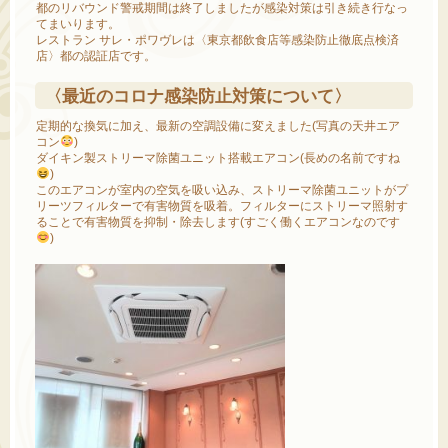
都のリバウンド警戒期間は終了しましたが感染対策は引き続き行なっ
てまいります。
レストラン サレ・ポワヴレは〈東京都飲食店等感染防止徹底点検済
店〉都の認証店です。
〈最近のコロナ感染防止対策について〉
定期的な換気に加え、最新の空調設備に変えました(写真の天井エア
コン
)
ダイキン製ストリーマ除菌ユニット搭載エアコン(長めの名前ですね
)
このエアコンが室内の空気を吸い込み、ストリーマ除菌ユニットがプ
リーツフィルターで有害物質を吸着。フィルターにストリーマ照射す
ることで有害物質を抑制・除去します(すごく働くエアコンなのです
)