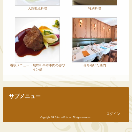
天然地魚料理
特別料理
看板メニュー・飛騨和牛ホホ肉の赤ワ
落ち着いた店内
イン煮
サブメニュー
ログイン
Copyright ©R.Salez et Poivrez , All rights reserved.