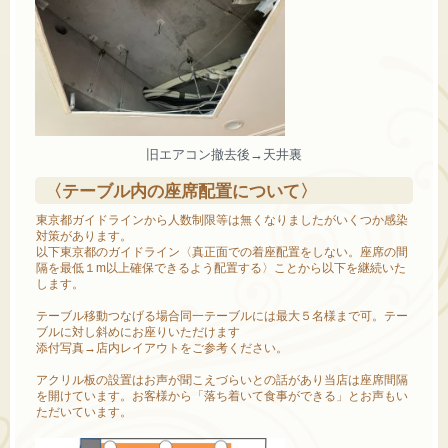
旧エアコン撤去後→天井裏
〈テーブル内の座席配置について〉
東京都ガイドラインから人数制限等は無くなりましたがいくつか感染
対策があります。
以下東京都のガイドライン〈真正面での着座配置をしない。座席の間
隔を最低１m以上確保できるよう配置する〉ことから以下を継続いた
します。
テーブル移動つなげる場合同一テーブルには最大５名様まで可。テー
ブルに対し斜めにお座りいただけます
添付写真→店内レイアウトをご参考ください。
アクリル板の設置はお声が聞こえづらいとの話があり当店は座席間隔
を開けています。お客様から「落ち着いて食事ができる」とお声もい
ただいています。