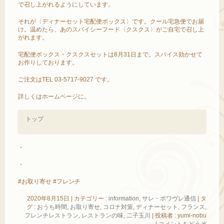
で召し上がれるようにしています。
それが〈ディナーセット宅配便ボックス〉です。クール宅急便でお届
け。温めたら、あのスパイシーフード〈クスクス〉がご自宅で召し上
がれます。
宅配便ボックス・クスクスセットは8月31日まで。スパイス効かせて
お作りしております。
ご注文はTEL 03-5717-9027 です。
詳しくはホームページに。
トップ
・
・
#お取り寄せ #フレンチ
2020年8月15日
|
カテゴリー :
information
,
サレ・ポワヴレ通信
|
タ
グ :
おうち時間
,
お取り寄せ
,
コロナ対策
,
ディナーセット
,
フランス
,
フレンチレストラン
,
レストランの味
,
二子玉川
|
投稿者 : yumi-nobu
|
コメントをどうぞ