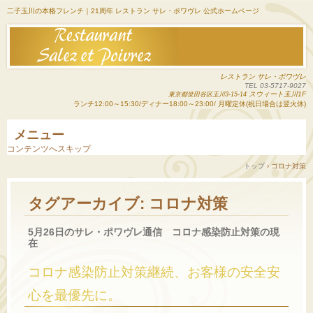
二子玉川の本格フレンチ｜21周年 レストラン サレ・ポワヴレ 公式ホームページ
レストラン サレ・ポワヴレ
TEL 03-5717-9027
スウィート玉川1F
東京都世田谷区玉川3-15-14
ランチ12:00～15:30/ディナー18:00～23:00/ 月曜定休(祝日場合は翌火休)
メニュー
コンテンツへスキップ
トップ
›
コロナ対策
タグアーカイブ:
コロナ対策
5月26日のサレ・ポワヴレ通信 コロナ感染防止対策の現
在
コロナ感染防止対策継続、お客様の安全安
心を最優先に。