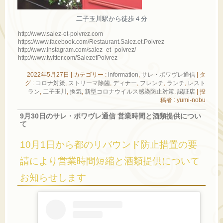
二子玉川駅から徒歩４分
http://www.salez-et-poivrez.com
https://www.facebook.com/Restaurant.Salez.et.Poivrez
http://www.instagram.com/salez_et_poivrez/
http://www.twitter.com/SalezetPoivrez
2022年5月27日
|
カテゴリー :
information
,
サレ・ポワヴレ通信
|
タ
グ :
コロナ対策
,
ストリーマ除菌
,
ディナー
,
フレンチ
,
ランチ
,
レスト
ラン
,
二子玉川
,
換気
,
新型コロナウイルス感染防止対策
,
認証店
|
投
稿者 : yumi-nobu
9月30日のサレ・ポワヴレ通信 営業時間と酒類提供につい
て
10月1日から都のリバウンド防止措置の要
請により営業時間短縮と酒類提供について
お知らせします