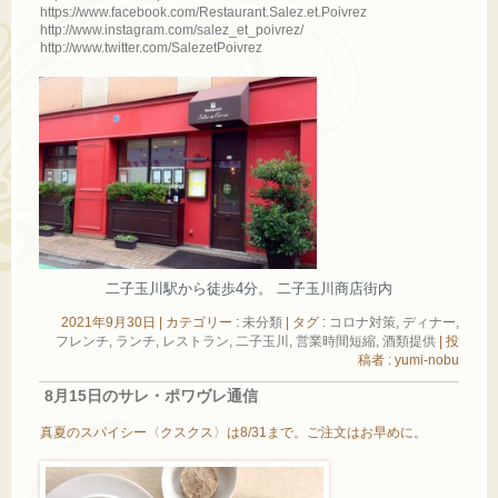
https://www.facebook.com/Restaurant.Salez.et.Poivrez
http://www.instagram.com/salez_et_poivrez/
http://www.twitter.com/SalezetPoivrez
二子玉川駅から徒歩4分。 二子玉川商店街内
2021年9月30日
|
カテゴリー :
未分類
|
タグ :
コロナ対策
,
ディナー
,
フレンチ
,
ランチ
,
レストラン
,
二子玉川
,
営業時間短縮
,
酒類提供
|
投
稿者 : yumi-nobu
8月15日のサレ・ポワヴレ通信
真夏のスパイシー〈クスクス〉は8/31まで。ご注文はお早めに。