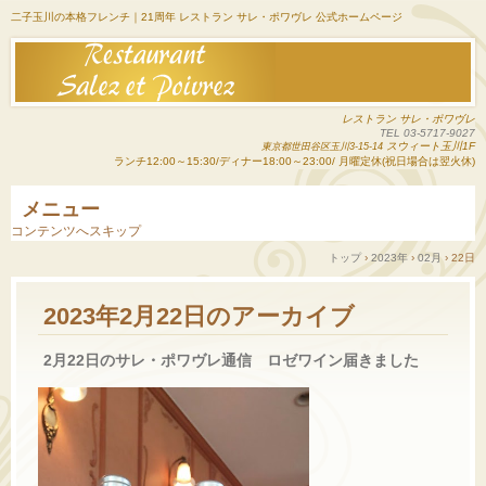
二子玉川の本格フレンチ｜21周年 レストラン サレ・ポワヴレ 公式ホームページ
レストラン サレ・ポワヴレ
TEL 03-5717-9027
スウィート玉川1F
東京都世田谷区玉川3-15-14
ランチ12:00～15:30/ディナー18:00～23:00/ 月曜定休(祝日場合は翌火休)
メニュー
コンテンツへスキップ
トップ
›
2023年
›
02月
›
22日
2023年2月22日
のアーカイブ
2月22日のサレ・ポワヴレ通信 ロゼワイン届きました