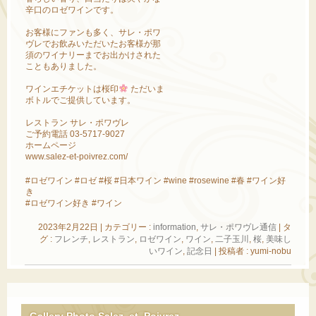
辛口のロゼワインです。
お客様にファンも多く、サレ・ポワ
ヴレでお飲みいただいたお客様が那
須のワイナリーまでお出かけされた
こともありました。
ワインエチケットは桜印
ただいま
ボトルでご提供しています。
レストラン サレ・ポワヴレ
ご予約電話 03-5717-9027
ホームページ
www.salez-et-poivrez.com/
#ロゼワイン #ロゼ #桜 #日本ワイン #wine #rosewine #春 #ワイン好
き
#ロゼワイン好き #ワイン
2023年2月22日
|
カテゴリー :
information
,
サレ・ポワヴレ通信
|
タ
グ :
フレンチ
,
レストラン
,
ロゼワイン
,
ワイン
,
二子玉川
,
桜
,
美味し
いワイン
,
記念日
|
投稿者 : yumi-nobu
Gallery Photo Salez_et_Poivrez