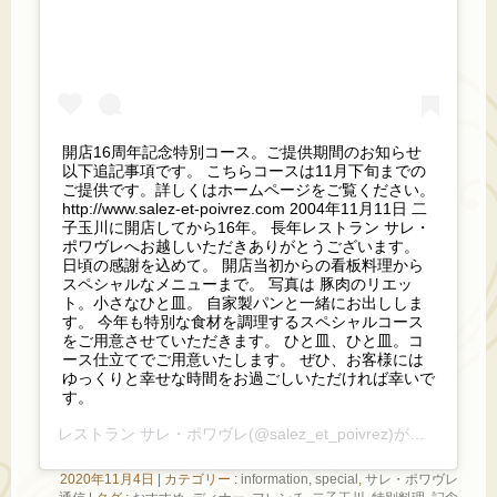
開店16周年記念特別コース。ご提供期間のお知らせ
以下追記事項です。 こちらコースは11月下旬までの
ご提供です。詳しくはホームページをご覧ください。
http://www.salez-et-poivrez.com 2004年11月11日 二
子玉川に開店してから16年。 長年レストラン サレ・
ポワヴレへお越しいただきありがとうございます。
日頃の感謝を込めて。 開店当初からの看板料理から
スペシャルなメニューまで。 写真は 豚肉のリエッ
ト。小さなひと皿。 自家製パンと一緒にお出ししま
す。 今年も特別な食材を調理するスペシャルコース
をご用意させていただきます。 ひと皿、ひと皿。コ
ース仕立てでご用意いたします。 ぜひ、お客様には
ゆっくりと幸せな時間をお過ごしいただければ幸いで
す。
レストラン サレ・ポワヴレ
(@salez_et_poivrez)がシェアした投稿 –
2020年11月4日
|
カテゴリー :
information
,
special
,
サレ・ポワヴレ