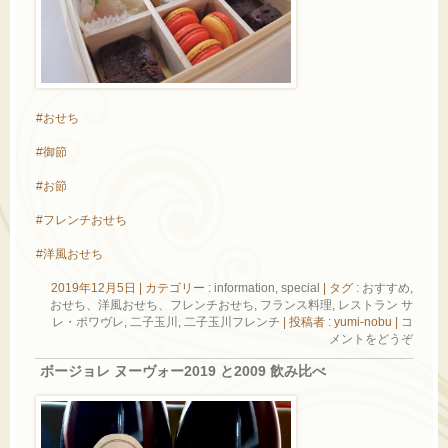
#おせち
#御節
#お節
#フレンチおせち
#洋風おせち
2019年12月5日
|
カテゴリー :
information
,
special
|
タグ :
おすすめ
,
おせち、洋風おせち、フレンチおせち
,
フランス料理
,
レストラン サ
レ・ポワヴレ
,
二子玉川
,
二子玉川フレンチ
|
投稿者 : yumi-nobu
|
コ
メントをどうぞ
ボージョレ ヌーヴォー2019 と2009 飲み比べ