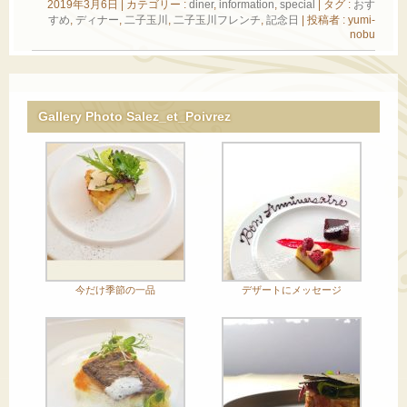
2019年3月6日
|
カテゴリー :
diner
,
information
,
special
|
タグ :
おす
すめ
,
ディナー
,
二子玉川
,
二子玉川フレンチ
,
記念日
|
投稿者 : yumi-
nobu
Gallery Photo Salez_et_Poivrez
今だけ季節の一品
デザートにメッセージ