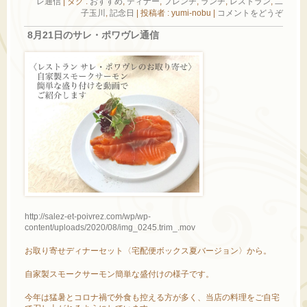
レ通信
|
タグ :
おすすめ
,
ディナー
,
フレンチ
,
ランチ
,
レストラン
,
二
子玉川
,
記念日
|
投稿者 : yumi-nobu
|
コメントをどうぞ
8月21日のサレ・ポワヴレ通信
http://salez-et-poivrez.com/wp/wp-
content/uploads/2020/08/img_0245.trim_.mov
お取り寄せディナーセット〈宅配便ボックス夏バージョン〉から。
自家製スモークサーモン簡単な盛付けの様子です。
今年は猛暑とコロナ禍で外食も控える方が多く、当店の料理をご自宅