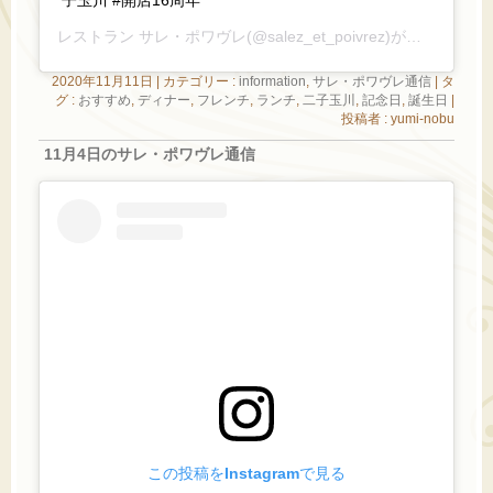
レストラン サレ・ポワヴレ
(@salez_et_poivrez)がシェアした投稿 –
2020年11月11日
|
カテゴリー :
information
,
サレ・ポワヴレ通信
|
タ
グ :
おすすめ
,
ディナー
,
フレンチ
,
ランチ
,
二子玉川
,
記念日
,
誕生日
|
投稿者 : yumi-nobu
11月4日のサレ・ポワヴレ通信
この投稿をInstagramで見る