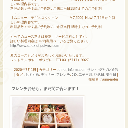
しい料理内容です。
料理品数：全６品 / 予約制 / ご来店当日15時までのご予約制
・・
【ムニュー デギュスタション ￥7,500】New! 7月4日から新
しい料理内容です。
料理品数：全７品 / 予約制 / ご来店当日15時までのご予約制
すべてのコース料金は税別、サービス料なしです。
詳しい料理内容はHP内専用ページをご覧ください。
http://www.salez-et-poivrez.com
夏のコースもどうぞよろしくお願いいたします。
レストラン サレ・ポワヴレ TEL03（5717）9027
2020年7月1日
|
カテゴリー :
diner
,
information
,
サレ・ポワヴレ通信
|
タグ :
おすすめ
,
ディナー
,
フレンチ
,
ﾜｲﾝ
,
二子玉川
,
記念日
,
誕生日
|
投稿者 : yumi-nobu
フレンチおせち。まだ間に合います！