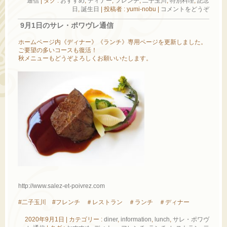
通信
|
タグ :
おすすめ
,
ディナー
,
フレンチ
,
二子玉川
,
特別料理
,
記念
日
,
誕生日
|
投稿者 : yumi-nobu
|
コメントをどうぞ
9月1日のサレ・ポワヴレ通信
ホームページ内《ディナー》《ランチ》専用ページを更新しました。
ご要望の多いコースも復活！
秋メニューもどうぞよろしくお願いいたします。
http://www.salez-et-poivrez.com
#二子玉川 #フレンチ ＃レストラン ＃ランチ ＃ディナー
2020年9月1日
|
カテゴリー :
diner
,
information
,
lunch
,
サレ・ポワヴ