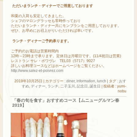
ただいまランチ・ディナーでご用意しております
和栗の入荷も安定してきました。
シェフのマロングラッセも常時作っており
ただいまランチ・ディナー共にモンブランをご用意しております。
ぜひ、お早めにお召上がりいただければ幸いです。
ランチ・ディナーご予約承ります。
ご予約のお電話は営業時間内
12時～23時まで承ります。定休日は月曜日です。(11/4祝日は営業)
レストラン サレ・ポワヴレ TEL03（5717）9027
詳しいお料理コースなどはホームページをご覧ください。
http://www.salez-et-poivrez.com
2019年10月25日
|
カテゴリー :
diner
,
information
,
lunch
|
タグ :
おす
すめ
,
ディナー
,
ランチ
,
二子玉川
,
記念日
,
誕生日
|
投稿者 : yumi-
nobu
「春の旬を食す」おすすめコース【ムニューグルマン春
2019】