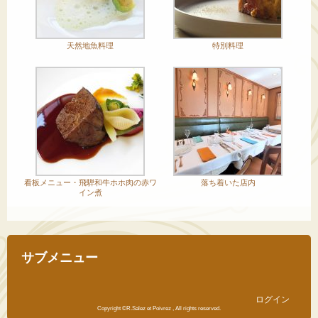
天然地魚料理
特別料理
看板メニュー・飛騨和牛ホホ肉の赤ワ
落ち着いた店内
イン煮
サブメニュー
ログイン
Copyright ©R.Salez et Poivrez , All rights reserved.