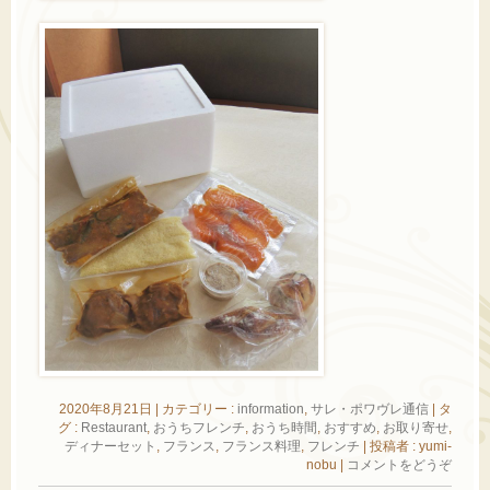
2020年8月21日
|
カテゴリー :
information
,
サレ・ポワヴレ通信
|
タ
グ :
Restaurant
,
おうちフレンチ
,
おうち時間
,
おすすめ
,
お取り寄せ
,
ディナーセット
,
フランス
,
フランス料理
,
フレンチ
|
投稿者 : yumi-
nobu
|
コメントをどうぞ