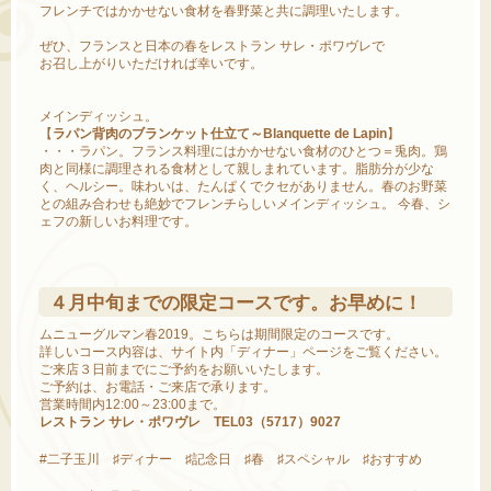
フレンチではかかせない食材を春野菜と共に調理いたします。
ぜひ、フランスと日本の春をレストラン サレ・ポワヴレで
お召し上がりいただければ幸いです。
メインディッシュ。
【
ラパン背肉のブランケット仕立て～Blanquette de Lapin
】
・・・ラパン。フランス料理にはかかせない食材のひとつ＝兎肉。鶏
肉と同様に調理される食材として親しまれています。脂肪分が少な
く、ヘルシー。味わいは、たんぱくでクセがありません。春のお野菜
との組み合わせも絶妙でフレンチらしいメインディッシュ。 今春、シ
ェフの新しいお料理です。
４月中旬までの限定コースです。お早めに！
ムニューグルマン春2019。こちらは期間限定のコースです。
詳しいコース内容は、サイト内「ディナー」ページをご覧ください。
ご来店３日前までにご予約をお願いいたします。
ご予約は、お電話・ご来店で承ります。
営業時間内12:00～23:00まで。
レストラン サレ・ポワヴレ TEL03（5717）9027
#二子玉川 ♯ディナー ♯記念日 ♯春 ♯スペシャル ♯おすすめ