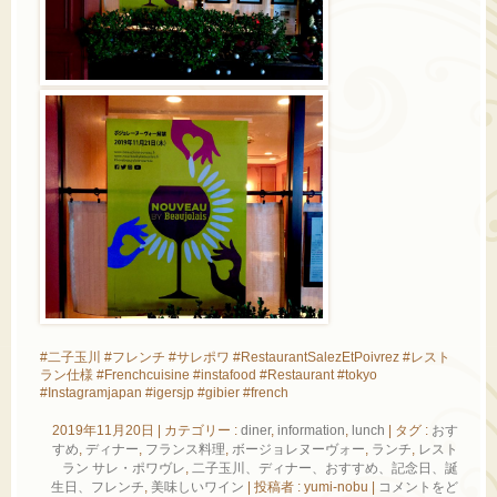
#二子玉川 #フレンチ #サレポワ #RestaurantSalezEtPoivrez #レスト
ラン仕様 #Frenchcuisine #instafood #Restaurant #tokyo
#Instagramjapan #igersjp #gibier #french
2019年11月20日
|
カテゴリー :
diner
,
information
,
lunch
|
タグ :
おす
すめ
,
ディナー
,
フランス料理
,
ボージョレヌーヴォー
,
ランチ
,
レスト
ラン サレ・ポワヴレ
,
二子玉川、ディナー、おすすめ、記念日、誕
生日、フレンチ
,
美味しいワイン
|
投稿者 : yumi-nobu
|
コメントをど