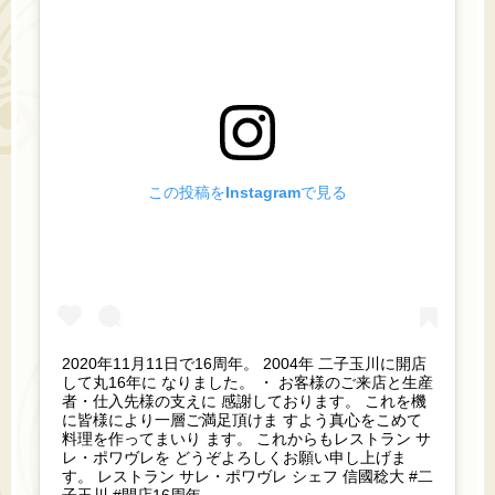
この投稿をInstagramで見る
2020年11月11日で16周年。 2004年 二子玉川に開店
して丸16年に なりました。 ・ お客様のご来店と生産
者・仕入先様の支えに 感謝しております。 これを機
に皆様により一層ご満足頂けま すよう真心をこめて
料理を作ってまいり ます。 これからもレストラン サ
レ・ポワヴレを どうぞよろしくお願い申し上げま
す。 レストラン サレ・ポワヴレ シェフ 信國稔大 #二
子玉川 #開店16周年