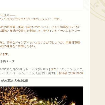
がります――。
ォワグラで仕立てた”ジビエのトゥルト”」です。
入れの蝦夷鹿、奥深い味わいのキジバト、そして濃厚なフォワグ
の風味と食感が交差する美味しさ、赤ワインをベースにしたソー
事に、特別なメインディッシュはいかがでしょうか。田園都市線
る秋の味覚をご堪能ください。
ります。
ト予約ページ
formation
,
special
,
サレ・ポワヴレ通信
|
タグ :
イタリアン
,
ジビエ
,
フレンチ
,
レストラン
,
二子玉川
,
記念日
,
誕生日
|
投稿者 : yumi-nobu
がわ花火大会2025