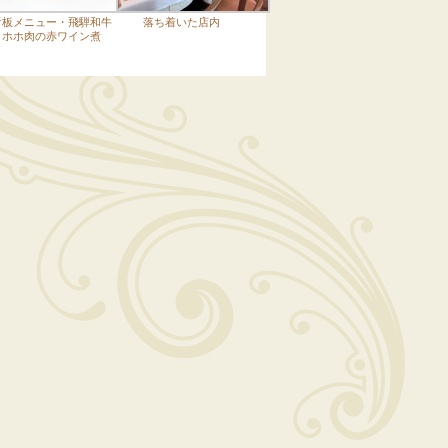
看板メニュー・飛騨和牛
落ち着いた店内
ホホ肉の赤ワイン煮