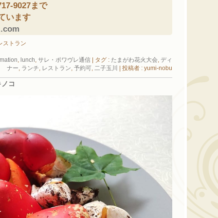
7-9027まで
ています
z.com
#レストラン
rmation
,
lunch
,
サレ・ポワヴレ通信
|
タグ :
たまがわ花火大会
,
ディ
ナー
,
ランチ
,
レストラン
,
予約可
,
二子玉川
|
投稿者 : yumi-nobu
キノコ