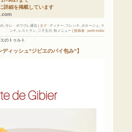
7-9027まで
に詳細を掲載しています
z.com
ch
,
サレ・ポワヴレ通信
|
タグ :
ディナー
,
フレンチ
,
ポタージュ
,
ラ
ンチ
,
レストラン
,
二子玉川
,
秋メニュー
|
投稿者 : yumi-nobu
ビエのトゥルト
メインディッシュ”ジビエのパイ包み”】