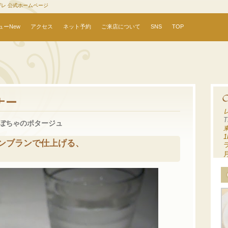
ヴレ 公式ホームページ
ューNew
アクセス
ネット予約
ご来店について
SNS
TOP
ナー
T
かぼちゃのポタージュ
1
ンブランで仕上げる、
ラ