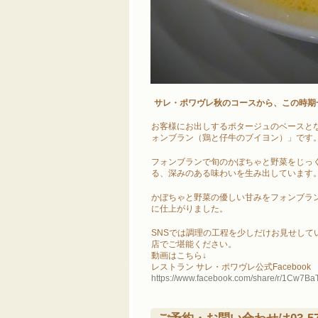
サレ・ポワヴレ秋のコースから、この時期
お客様にお出しするポタージュのベースと
ォンブラン（鶏と仔牛のブイヨン）」です
フォンブランで旬のかぼちゃと野菜をじっ
る、深みのある味わいを生み出しています
かぼちゃと野菜の優しい甘みをフォンブラ
に仕上がりました。
SNSでは調理の工程を少しだけお見せし
店でご堪能ください。
動画はこちら↓
レストラン サレ・ポワヴレ公式Facebook
https://www.facebook.com/share/r/1Cw7Ba