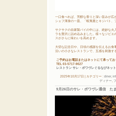
一口食べれば、芳醇な香りと深い旨みが広
シェフ渾身の一皿、「蝦夷鹿とキジバト、フ
サクサクの自家製パイの中には、絶妙な火
ラを贅沢に詰め込みました。様々なジビエ
スがさらに味わいを高めます。
大切な記念日や、日頃の感謝を伝えるお食
沿いの小さなレストランで、五感を刺激す
ご予約はお電話またはネットにて承ってお
TEL 03-5717-9027
レストラン サレ・ポワヴレぐるなびネッ
2025年10月17日
|
カテゴリー :
diner
,
in
ディナー
,
9月26日のサレ・ポワヴレ通信 たま