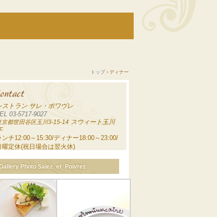
トップ
›
ディナー
レストラン サレ・ポワヴレ
EL 03-5717-9027
スウィート玉川
東京都世田谷区玉川3-15-14
F
ンチ12:00～15:30/ディナー18:00～23:00/
月曜定休(祝日場合は翌火休)
Gallery Photo Salez_et_Poivrez