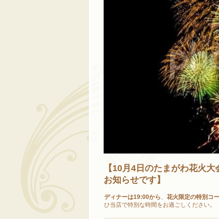
【10月4日のたまがわ花火
お知らせです】
ディナーは19:00から
、
花火限定の特別コ
ひ当店で特別な時間をお過ごしください。