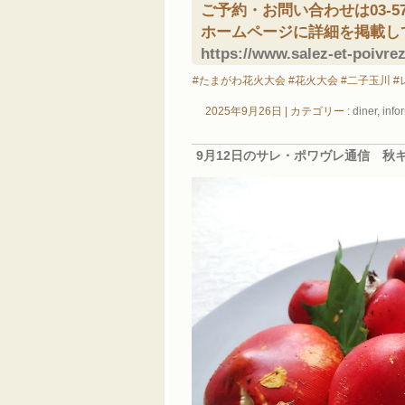
ご予約・お問い合わせは03-571
ホームページに詳細を掲載し
https://www.salez-et-poivre
#たまがわ花火大会 #花火大会 #二子玉川 
2025年9月26日
|
カテゴリー :
diner
,
info
9月12日のサレ・ポワヴレ通信 秋